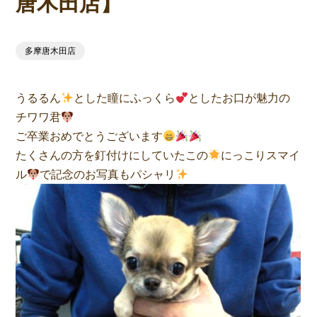
唐木田店】
多摩唐木田店
うるるん
とした瞳にふっくら
としたお口が魅力の
チワワ君
ご卒業おめでとうございます
たくさんの方を釘付けにしていたこの
にっこりスマイ
ル
で記念のお写真もパシャリ