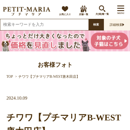
MENU
お気に入り
店舗一覧
犬(猫)種一覧
詳細検索
検索
お客様フォト
TOP
チワワ【プチマリアB-WEST唐木田店】
2024.10.09
チワワ【プチマリアB-WEST