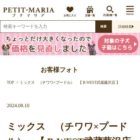
MENU
お気に入り
店舗一覧
犬(猫)種一覧
詳細検索
検索
お客様フォト
TOP
ミックス （チワワ×プードル） 【 B-WEST武蔵藤沢店 】
2024.08.10
ミックス （チワワ×プード