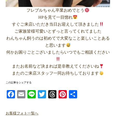
フレブルちゃん卒業おめでとう
HPを見て一目惚れ
すぐご来店いただき当日お迎えして頂きました
ご家族皆様可愛いとずっと言ってくれてました
わんちゃん飼うのは初めてで大変なこと楽しいことある
と思います
何かお困りごとございましたらいつでもご相談ください
またお名前など決まれば是非教えてくださいね
またのご来店スタッフ一同お待ちしております
この記事をシェアする
Facebook
Email
Line
Twitter
Threads
Pinterest
共有
お客様フォト一覧へ