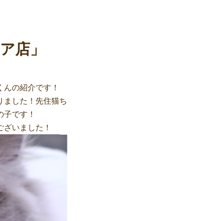
ア店」
くんの紹介です！
りました！先住猫ち
の子です！
ございました！