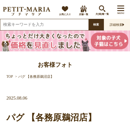
MENU
お気に入り
店舗一覧
犬(猫)種一覧
詳細検索
検索
お客様フォト
TOP
パグ 【各務原鵜沼店】
2025.08.06
パグ 【各務原鵜沼店】