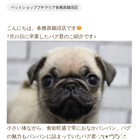
ペットショッププチマリア各務原鵜沼店
こんにちは。各務原鵜沼店です
7月21日に卒業したパグ君のご紹介です♪
小さい体ながら、食欲旺盛で常におなかパンパン、パグ
の魅力もパンパンに詰まっていたパグ君‧˚₊*̥(∗︎*⁰͈꒨⁰͈)‧˚₊*̥