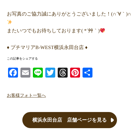
お写真のご協力誠にありがとうございました！(∩´∀｀)∩
またいつでもお待ちしております( *´艸｀)
♦ プチマリアB-WEST横浜永田台店 ♦
この記事をシェアする
Facebook
Email
Line
Twitter
Threads
Pinterest
共有
お客様フォト一覧へ
横浜永田台店 店舗ページを見る