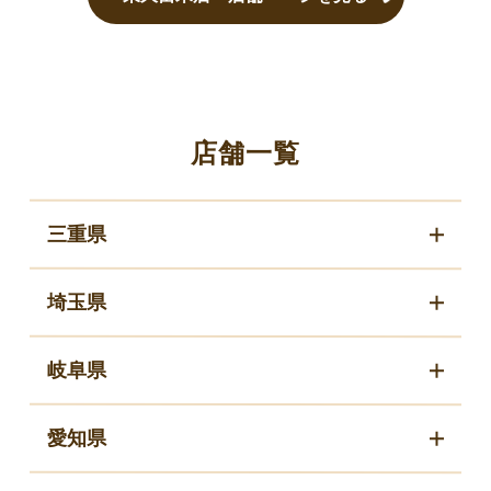
店舗一覧
三重県
埼玉県
岐阜県
愛知県