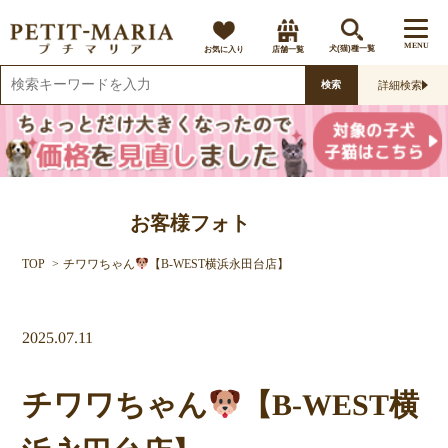
MENU
お気に入り
店舗一覧
犬(猫)種一覧
詳細検索
検索
お客様フォト
TOP
チワワちゃん
【B-WEST横浜永田台店】
2025.07.11
チワワちゃん
【B-WEST横