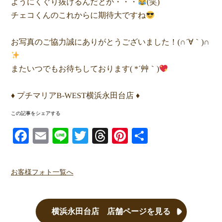
ようにくぐり抜けるんだとか・・・
(笑)
チェコくんのこれからに期待大ですね
お写真のご協力誠にありがとうございました！(∩´∀｀)∩
またいつでもお待ちしております( *´艸｀)
♦ プチマリアB-WEST横浜永田台店 ♦
この記事をシェアする
Facebook
Email
Line
Twitter
Threads
Pinterest
共有
お客様フォト一覧へ
横浜永田台店 店舗ページを見る