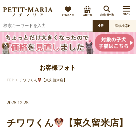
MENU
お気に入り
店舗一覧
犬(猫)種一覧
詳細検索
検索
お客様フォト
TOP
チワワくん
【東久留米店】
2025.12.25
チワワくん
【東久留米店】