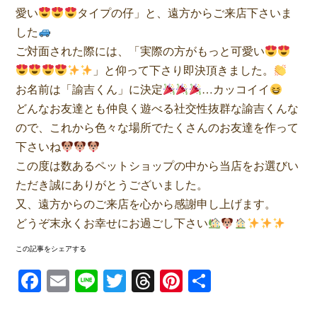
愛い
タイプの仔」と、遠方からご来店下さいま
した
ご対面された際には、「実際の方がもっと可愛い
」と仰って下さり即決頂きました。
お名前は「諭吉くん」に決定
…カッコイイ
どんなお友達とも仲良く遊べる社交性抜群な諭吉くんな
ので、これから色々な場所でたくさんのお友達を作って
下さいね
この度は数あるペットショップの中から当店をお選びい
ただき誠にありがとうございました。
又、遠方からのご来店を心から感謝申し上げます。
どうぞ末永くお幸せにお過ごし下さい
この記事をシェアする
Facebook
Email
Line
Twitter
Threads
Pinterest
共有