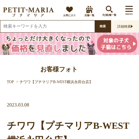
MENU
お気に入り
店舗一覧
犬(猫)種一覧
詳細検索
検索
お客様フォト
TOP
チワワ【プチマリアB-WEST横浜永田台店】
2023.03.08
チワワ【プチマリアB-WEST