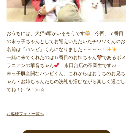
おうちには、犬猫6頭がいるそうです
今回、７番目
の末っ子ちゃんとしてお迎えいただいたチワワくんのお
名前は『バンビ』くんになりました～～～～！
一緒に来てくれたのは５番目のお姉ちゃん
であるポメ
ラニアンの華音ちゃん
永田台店の卒業生です♪♪
末っ子肌全開なバンビくん、これからはおうちのお兄ち
ゃん・お姉ちゃんたちの洗礼を浴びながら楽しく過ごし
てね！(∩´∀｀)∩☆
お客様フォト一覧へ