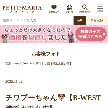
MENU
お気に入り
店舗一覧
犬(猫)種一覧
詳細検索
検索
お客様フォト
TOP
チワプーちゃん
【B-WEST横浜永田台店】
2025.11.02
チワプーちゃん
【B-WEST