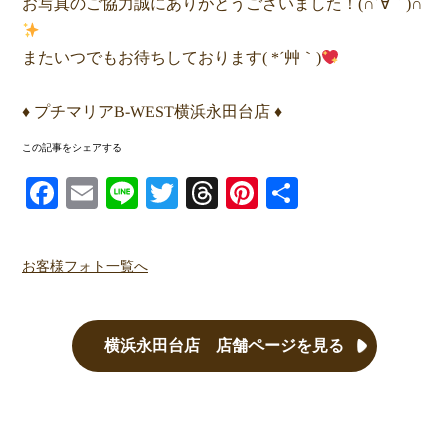
お写真のご協力誠にありがとうございました！(∩´∀｀)∩
またいつでもお待ちしております( *´艸｀)
♦ プチマリアB-WEST横浜永田台店 ♦
この記事をシェアする
Facebook
Email
Line
Twitter
Threads
Pinterest
共有
お客様フォト一覧へ
横浜永田台店 店舗ページを見る