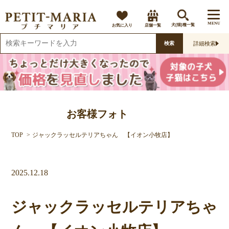
MENU
お気に入り
店舗一覧
犬(猫)種一覧
詳細検索
検索
お客様フォト
TOP
ジャックラッセルテリアちゃん 【イオン小牧店】
2025.12.18
ジャックラッセルテリアちゃ