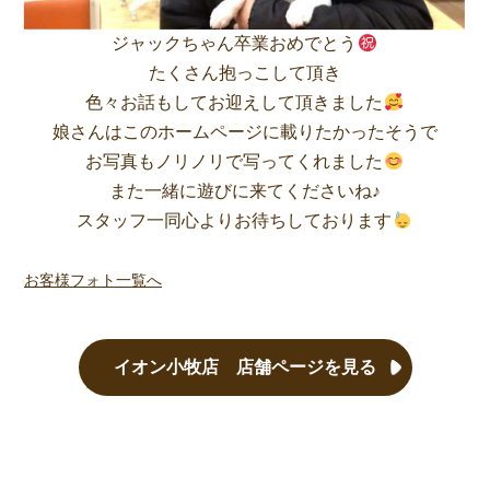
ジャックちゃん卒業おめでとう
たくさん抱っこして頂き
色々お話もしてお迎えして頂きました
娘さんはこのホームページに載りたかったそうで
お写真もノリノリで写ってくれました
また一緒に遊びに来てくださいね♪
スタッフ一同心よりお待ちしております
お客様フォト一覧へ
イオン小牧店 店舗ページを見る