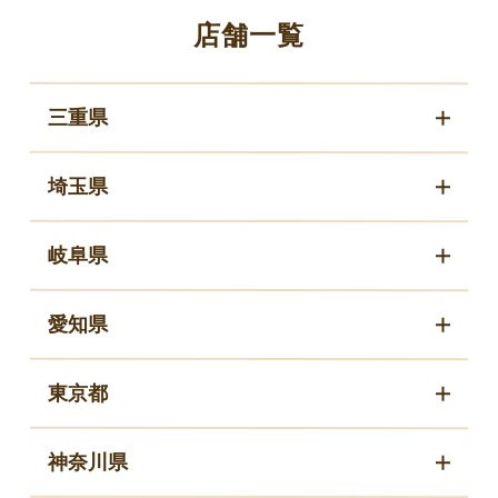
店舗一覧
三重県
埼玉県
岐阜県
愛知県
東京都
神奈川県