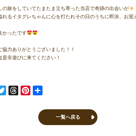
しの旅をしていてたまたま立ち寄った当店で奇跡の出会いが
溢れるイタグレちゃんに心を打たれその日のうちに即決、お迎
良かったです
ご協力ありがとうございました！！
は是非遊びに来てください！
ne
Twitter
Threads
Pinterest
共有
一覧へ戻る