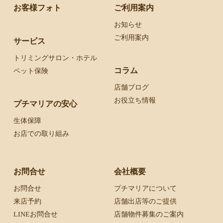
お客様フォト
ご利用案内
お知らせ
ご利用案内
サービス
トリミングサロン・ホテル
コラム
ペット保険
店舗ブログ
お役立ち情報
プチマリアの安心
生体保障
お店での取り組み
お問合せ
会社概要
お問合せ
プチマリアについて
来店予約
店舗出店等のご提供
LINEお問合せ
店舗物件募集のご案内