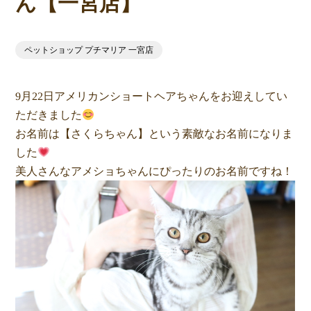
ん【一宮店】
ペットショップ プチマリア 一宮店
9月22日アメリカンショートヘアちゃんをお迎えしてい
ただきました
お名前は【さくらちゃん】という素敵なお名前になりま
した
美人さんなアメショちゃんにぴったりのお名前ですね！