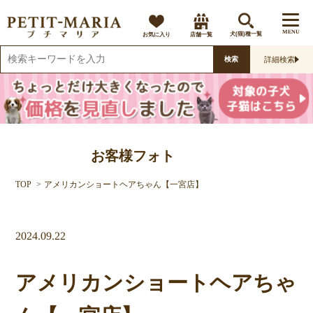
MENU
お気に入り
店舗一覧
犬(猫)種一覧
詳細検索
検索
お客様フォト
TOP
アメリカンショートヘアちゃん【一宮店】
2024.09.22
アメリカンショートヘアちゃ