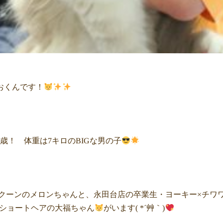
おくんです！
歳！ 体重は7キロのBIGな男の子
ンクーンのメロンちゃんと、永田台店の卒業生・ヨーキー×チワワ
ンショートヘアの大福ちゃん
がいます( *´艸｀)