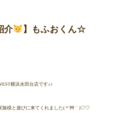
紹介
】もふおくん☆
WEST横浜永田台店です♪♪
族様と遊びに来てくれました( *´艸｀)♡♡