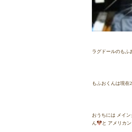
ラグドールのもふ
もふおくんは現在2
おうちには メイ
ん
と アメリカ