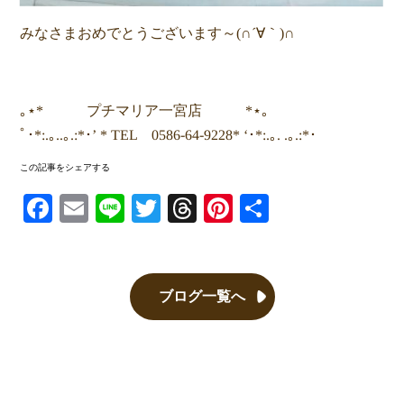
みなさまおめでとうございます～(∩´∀｀)∩
｡⋆* プチマリア一宮店 *⋆｡
ﾟ･*:.｡..｡.:*･’ * TEL 0586-64-9228* ‘･*:.｡. .｡.:*･
この記事をシェアする
Facebook
Email
Line
Twitter
Threads
Pinterest
共有
ブログ一覧へ