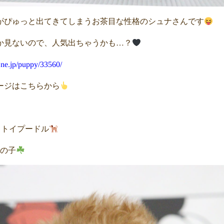
がぴゅっと出てきてしまうお茶目な性格のシュナさんです
か見ないので、人気出ちゃうかも…？
.ne.jp/puppy/33560/
ージはこちらから
 トイプードル
女の子