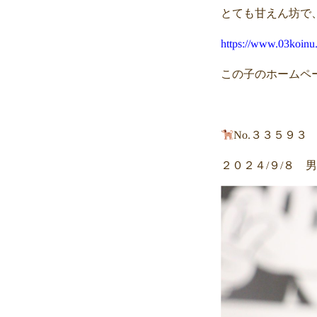
とても甘えん坊で
https://www.03koinu
この子のホームペ
No.３３５９
２０２４/９/８ 