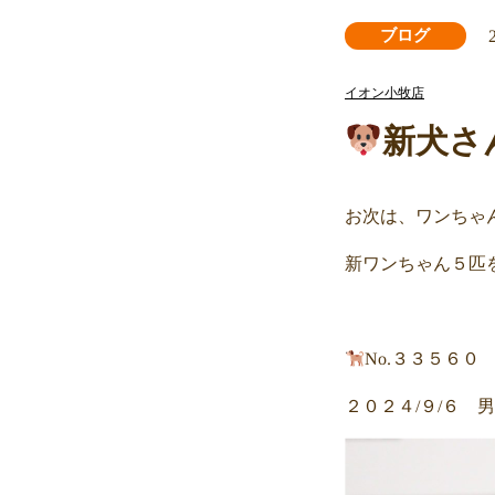
ブログ
イオン小牧店
新犬さ
お次は、ワンちゃ
新ワンちゃん５匹
No.３３５６０
２０２４/９/６ 