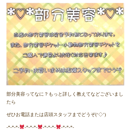
部分美容ってなに？もっと詳しく教えてなどございまし
たら
ぜひお電話または店頭スタッフまでどうぞ(‘◇’)ゞ
-*-*-*-
-*-*-*-
-*-*-*-
-*-*-*-