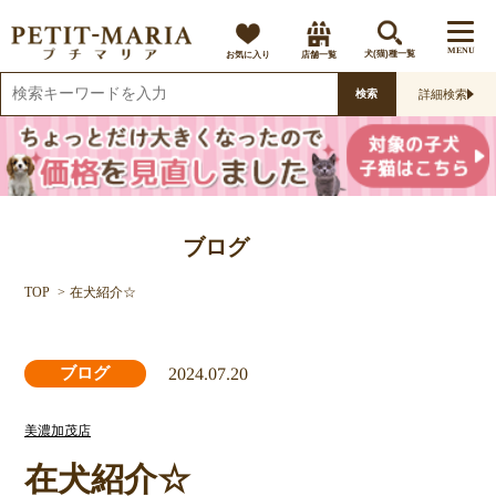
MENU
お気に入り
店舗一覧
犬(猫)種一覧
詳細検索
検索
ブログ
TOP
在犬紹介☆
2024.07.20
ブログ
美濃加茂店
在犬紹介☆