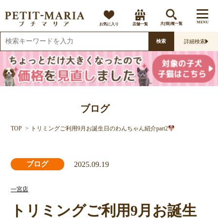
MENU
お気に入り
店舗一覧
犬(猫)種一覧
詳細検索
検索
ブログ
TOP
トリミングご利用9月お誕生日のわんちゃん紹介part2
2025.09.19
ブログ
一宮店
トリミングご利用9月お誕生