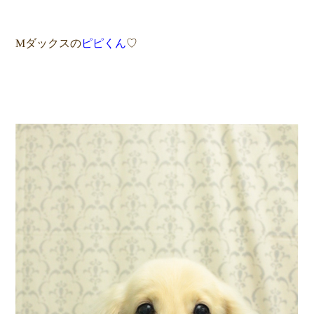
Mダックスの
ピピくん
♡